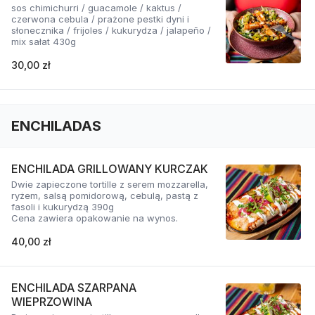
sos chimichurri / guacamole / kaktus /
czerwona cebula / prażone pestki dyni i
słonecznika / frijoles / kukurydza / jalapeño /
mix sałat 430g
30,00 zł
ENCHILADAS
ENCHILADA GRILLOWANY KURCZAK
Dwie zapieczone tortille z serem mozzarella,
ryżem, salsą pomidorową, cebulą, pastą z
fasoli i kukurydzą 390g
Cena zawiera opakowanie na wynos.
40,00 zł
ENCHILADA SZARPANA
WIEPRZOWINA