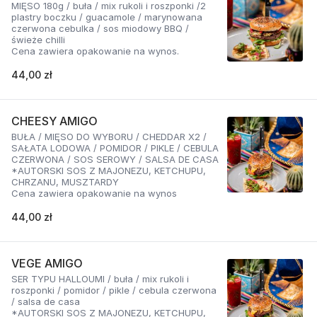
MIĘSO 180g / buła / mix rukoli i roszponki /2
plastry boczku / guacamole / marynowana
czerwona cebulka / sos miodowy BBQ /
świeże chilli
Cena zawiera opakowanie na wynos.
44,00 zł
CHEESY AMIGO
BUŁA / MIĘSO DO WYBORU / CHEDDAR X2 /
SAŁATA LODOWA / POMIDOR / PIKLE / CEBULA
CZERWONA / SOS SEROWY / SALSA DE CASA
*AUTORSKI SOS Z MAJONEZU, KETCHUPU,
CHRZANU, MUSZTARDY
Cena zawiera opakowanie na wynos
44,00 zł
VEGE AMIGO
SER TYPU HALLOUMI / buła / mix rukoli i
roszponki / pomidor / pikle / cebula czerwona
/ salsa de casa
*AUTORSKI SOS Z MAJONEZU, KETCHUPU,