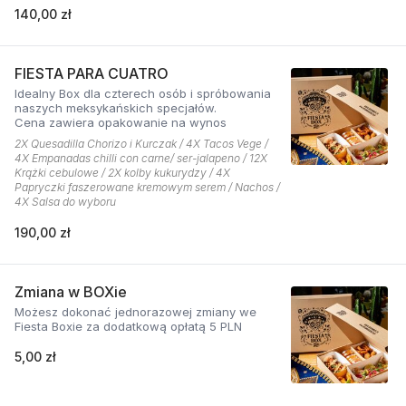
140,00 zł
FIESTA PARA CUATRO
Idealny Box dla czterech osób i spróbowania
naszych meksykańskich specjałów.
Cena zawiera opakowanie na wynos
2X Quesadilla Chorizo i Kurczak / 4X Tacos Vege /
4X Empanadas chilli con carne/ ser-jalapeno / 12X
Krążki cebulowe / 2X kolby kukurydzy / 4X
Papryczki faszerowane kremowym serem / Nachos /
4X Salsa do wyboru
190,00 zł
Zmiana w BOXie
Możesz dokonać jednorazowej zmiany we
Fiesta Boxie za dodatkową opłatą 5 PLN
5,00 zł