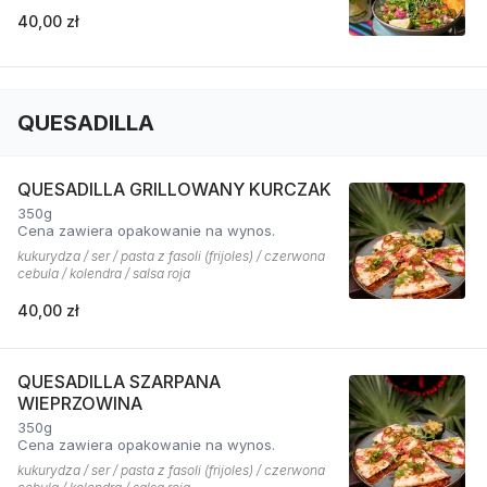
40,00 zł
QUESADILLA
QUESADILLA GRILLOWANY KURCZAK
350g
Cena zawiera opakowanie na wynos.
kukurydza / ser / pasta z fasoli (frijoles) / czerwona
cebula / kolendra / salsa roja
40,00 zł
QUESADILLA SZARPANA
WIEPRZOWINA
350g
Cena zawiera opakowanie na wynos.
kukurydza / ser / pasta z fasoli (frijoles) / czerwona