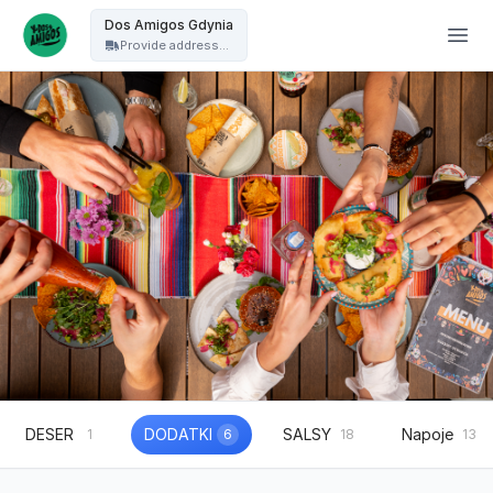
Dos Amigos Puck - Dos Amigos Gdynia
Dos Amigos Gdynia
Provide address...
DESER
DODATKI
SALSY
Napoje
1
6
18
13