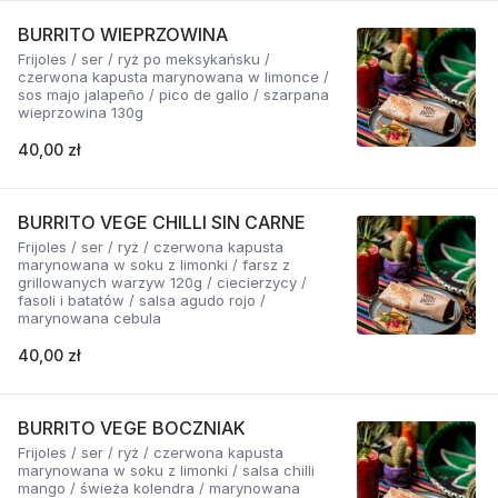
BURRITO WIEPRZOWINA
Frijoles / ser / ryż po meksykańsku /
czerwona kapusta marynowana w limonce /
sos majo jalapeño / pico de gallo / szarpana
wieprzowina 130g
40,00 zł
BURRITO VEGE CHILLI SIN CARNE
Frijoles / ser / ryż / czerwona kapusta
marynowana w soku z limonki / farsz z
grillowanych warzyw 120g / ciecierzycy /
fasoli i batatów / salsa agudo rojo /
marynowana cebula
40,00 zł
BURRITO VEGE BOCZNIAK
Frijoles / ser / ryż / czerwona kapusta
marynowana w soku z limonki / salsa chilli
mango / świeża kolendra / marynowana