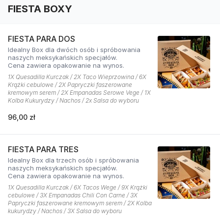
FIESTA BOXY
FIESTA PARA DOS
Idealny Box dla dwóch osób i spróbowania
naszych meksykańskich specjałów.
Cena zawiera opakowanie na wynos.
1X Quesadilla Kurczak / 2X Taco Wieprzowina / 6X
Krążki cebulowe / 2X Papryczki faszerowane
kremowym serem / 2X Empanadas Serowe Vege / 1X
Kolba Kukurydzy / Nachos / 2x Salsa do wyboru
96,00 zł
FIESTA PARA TRES
Idealny Box dla trzech osób i spróbowania
naszych meksykańskich specjałów.
Cena zawiera opakowanie na wynos.
1X Quesadilla Kurczak / 6X Tacos Wege / 9X Krążki
cebulowe / 3X Empanadas Chili Con Carne / 3X
Papryczki faszerowane kremowym serem / 2X Kolba
kukurydzy / Nachos / 3X Salsa do wyboru