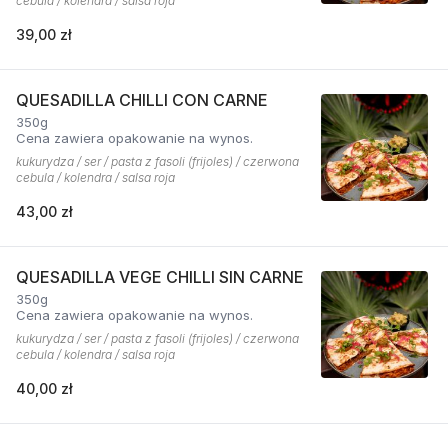
cebula / kolendra / salsa roja
39,00 zł
QUESADILLA CHILLI CON CARNE
350g
Cena zawiera opakowanie na wynos.
kukurydza / ser / pasta z fasoli (frijoles) / czerwona
cebula / kolendra / salsa roja
43,00 zł
QUESADILLA VEGE CHILLI SIN CARNE
350g
Cena zawiera opakowanie na wynos.
kukurydza / ser / pasta z fasoli (frijoles) / czerwona
cebula / kolendra / salsa roja
40,00 zł