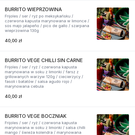
BURRITO WIEPRZOWINA
Frijoles / ser / ryż po meksykańsku /
czerwona kapusta marynowana w limonce /
sos majo jalapeño / pico de gallo / szarpana
wieprzowina 130g
40,00 zł
BURRITO VEGE CHILLI SIN CARNE
Frijoles / ser / ryż / czerwona kapusta
marynowana w soku z limonki / farsz z
grillowanych warzyw 120g / ciecierzycy /
fasoli i batatów / salsa agudo rojo /
marynowana cebula
40,00 zł
BURRITO VEGE BOCZNIAK
Frijoles / ser / ryż / czerwona kapusta
marynowana w soku z limonki / salsa chilli
mango / świeża kolendra / marynowana