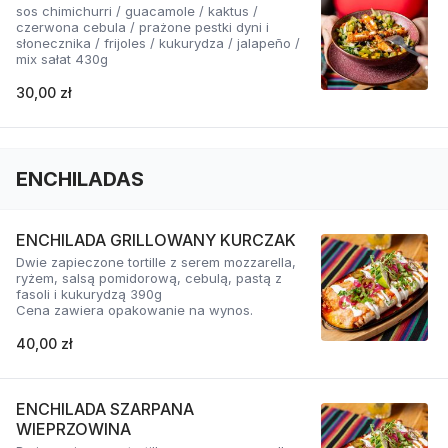
sos chimichurri / guacamole / kaktus /
czerwona cebula / prażone pestki dyni i
słonecznika / frijoles / kukurydza / jalapeño /
mix sałat 430g
30,00 zł
ENCHILADAS
ENCHILADA GRILLOWANY KURCZAK
Dwie zapieczone tortille z serem mozzarella,
ryżem, salsą pomidorową, cebulą, pastą z
fasoli i kukurydzą 390g
Cena zawiera opakowanie na wynos.
40,00 zł
ENCHILADA SZARPANA
WIEPRZOWINA