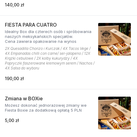
140,00 zł
FIESTA PARA CUATRO
Idealny Box dla czterech osób i spróbowania
naszych meksykańskich specjałów.
Cena zawiera opakowanie na wynos
2X Quesadilla Chorizo i Kurczak / 4X Tacos Vege /
4X Empanadas chilli con carne/ ser-jalapeno / 12X
Krążki cebulowe / 2X kolby kukurydzy / 4X
Papryczki faszerowane kremowym serem / Nachos /
4X Salsa do wyboru
190,00 zł
Zmiana w BOXie
Możesz dokonać jednorazowej zmiany we
Fiesta Boxie za dodatkową opłatą 5 PLN
5,00 zł