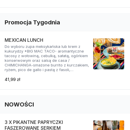
Promocja Tygodnia
MEXICAN LUNCH
Do wyboru zupa meksykańska lub krem z
kukurydzy *BIG MAC TACO- aromantyczne
tacosy z wołowiną, cebulką, sałatą, ogórkiem
konserwowym oraz salsą de casa /
CHIMICHANGA-smażone burrito z kurczakiem,
ryżem, pico de gallo i pastą z fasoli,
podawane z guacamole, kolendrą i salsą
crema / DIRTY FRIES VEGE-frytki z gorącym
41,99 zł
sosem serowym z boczniakiem, pico de gallo,
salsą mayo jalapeno, cebulką, kukurydzą i
kolendrą.
NOWOŚCI
3 X PIKANTNE PAPRYCZKI
FASZEROWANE SERKIEM