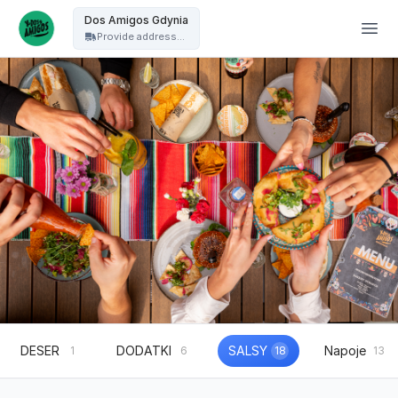
Dos Amigos Puck - Dos Amigos Gdynia
Dos Amigos Gdynia
Provide address...
DESER
DODATKI
SALSY
Napoje
1
6
18
13