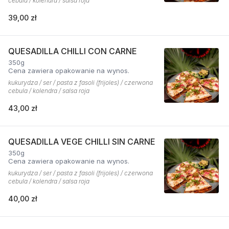
cebula / kolendra / salsa roja
39,00 zł
QUESADILLA CHILLI CON CARNE
350g
Cena zawiera opakowanie na wynos.
kukurydza / ser / pasta z fasoli (frijoles) / czerwona
cebula / kolendra / salsa roja
43,00 zł
QUESADILLA VEGE CHILLI SIN CARNE
350g
Cena zawiera opakowanie na wynos.
kukurydza / ser / pasta z fasoli (frijoles) / czerwona
cebula / kolendra / salsa roja
40,00 zł