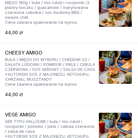
MIĘSO 180g / buła / mix rukoli i roszponki /2
plastry boczku / guacamole / marynowana
czerwona cebulka / sos miodowy BBQ /
świeże chilli
Cena zawiera opakowanie na wynos.
44,00 zł
CHEESY AMIGO
BUŁA / MIĘSO DO WYBORU / CHEDDAR X2 /
SAŁATA LODOWA / POMIDOR / PIKLE / CEBULA
CZERWONA / SOS SEROWY / SALSA DE CASA
*AUTORSKI SOS Z MAJONEZU, KETCHUPU,
CHRZANU, MUSZTARDY
Cena zawiera opakowanie na wynos
44,00 zł
VEGE AMIGO
SER TYPU HALLOUMI / buła / mix rukoli i
roszponki / pomidor / pikle / cebula czerwona
/ salsa de casa
*AUTORSKI SOS Z MAJONEZU, KETCHUPU,