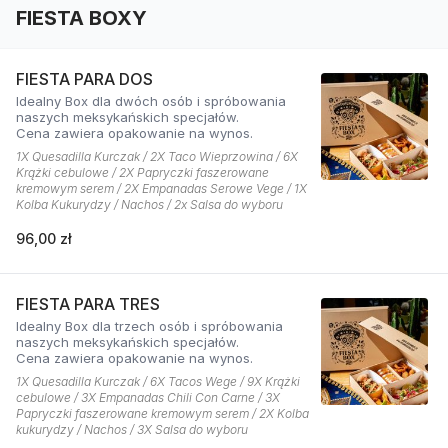
FIESTA BOXY
FIESTA PARA DOS
Idealny Box dla dwóch osób i spróbowania
naszych meksykańskich specjałów.
Cena zawiera opakowanie na wynos.
1X Quesadilla Kurczak / 2X Taco Wieprzowina / 6X
Krążki cebulowe / 2X Papryczki faszerowane
kremowym serem / 2X Empanadas Serowe Vege / 1X
Kolba Kukurydzy / Nachos / 2x Salsa do wyboru
96,00 zł
FIESTA PARA TRES
Idealny Box dla trzech osób i spróbowania
naszych meksykańskich specjałów.
Cena zawiera opakowanie na wynos.
1X Quesadilla Kurczak / 6X Tacos Wege / 9X Krążki
cebulowe / 3X Empanadas Chili Con Carne / 3X
Papryczki faszerowane kremowym serem / 2X Kolba
kukurydzy / Nachos / 3X Salsa do wyboru