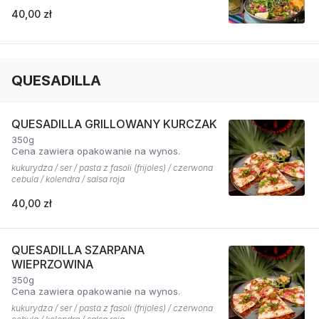
40,00 zł
QUESADILLA
QUESADILLA GRILLOWANY KURCZAK
350g
Cena zawiera opakowanie na wynos.
kukurydza / ser / pasta z fasoli (frijoles) / czerwona
cebula / kolendra / salsa roja
40,00 zł
QUESADILLA SZARPANA
WIEPRZOWINA
350g
Cena zawiera opakowanie na wynos.
kukurydza / ser / pasta z fasoli (frijoles) / czerwona