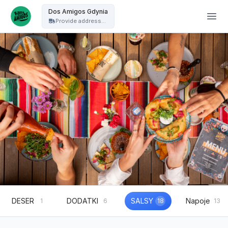
Dos Amigos Puck - Dos Amigos Gdynia
Dos Amigos Gdynia
Provide address...
DESER
DODATKI
SALSY
Napoje
1
6
18
13