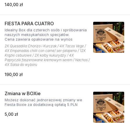
140,00 zł
FIESTA PARA CUATRO
Idealny Box dla czterech osób i spróbowania
naszych meksykańskich specjałów.
Cena zawiera opakowanie na wynos
2X Quesadilla Chorizo i Kurczak / 4X Tacos Vege /
4X Empanadas chilli con carne/ ser-jalapeno / 12X
Krążki cebulowe / 2X kolby kukurydzy / 4X
Papryczki faszerowane kremowym serem / Nachos /
4X Salsa do wyboru
190,00 zł
Zmiana w BOXie
Możesz dokonać jednorazowej zmiany we
Fiesta Boxie za dodatkową opłatą 5 PLN
5,00 zł