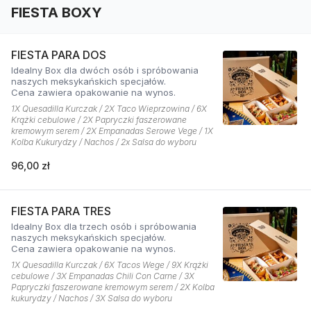
FIESTA BOXY
FIESTA PARA DOS
Idealny Box dla dwóch osób i spróbowania
naszych meksykańskich specjałów.
Cena zawiera opakowanie na wynos.
1X Quesadilla Kurczak / 2X Taco Wieprzowina / 6X
Krążki cebulowe / 2X Papryczki faszerowane
kremowym serem / 2X Empanadas Serowe Vege / 1X
Kolba Kukurydzy / Nachos / 2x Salsa do wyboru
96,00 zł
FIESTA PARA TRES
Idealny Box dla trzech osób i spróbowania
naszych meksykańskich specjałów.
Cena zawiera opakowanie na wynos.
1X Quesadilla Kurczak / 6X Tacos Wege / 9X Krążki
cebulowe / 3X Empanadas Chili Con Carne / 3X
Papryczki faszerowane kremowym serem / 2X Kolba
kukurydzy / Nachos / 3X Salsa do wyboru