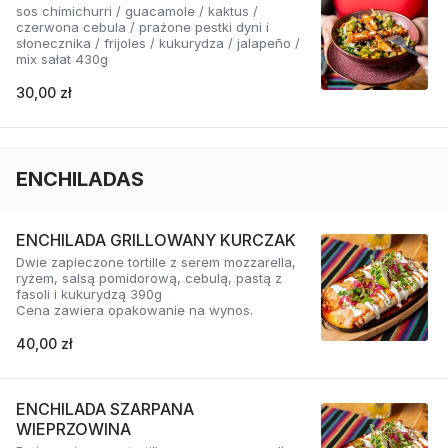
sos chimichurri / guacamole / kaktus /
czerwona cebula / prażone pestki dyni i
słonecznika / frijoles / kukurydza / jalapeño /
mix sałat 430g
30,00 zł
ENCHILADAS
ENCHILADA GRILLOWANY KURCZAK
Dwie zapieczone tortille z serem mozzarella,
ryżem, salsą pomidorową, cebulą, pastą z
fasoli i kukurydzą 390g
Cena zawiera opakowanie na wynos.
40,00 zł
ENCHILADA SZARPANA
WIEPRZOWINA