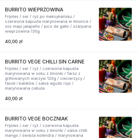
BURRITO WIEPRZOWINA
Frijoles / ser / ryż po meksykańsku /
czerwona kapusta marynowana w limonce /
sos majo jalapeño / pico de gallo / szarpana
wieprzowina 130g
40,00 zł
BURRITO VEGE CHILLI SIN CARNE
Frijoles / ser / ryż / czerwona kapusta
marynowana w soku z limonki / farsz z
grillowanych warzyw 120g / ciecierzycy /
fasoli i batatów / salsa agudo rojo /
marynowana cebula
40,00 zł
BURRITO VEGE BOCZNIAK
Frijoles / ser / ryż / czerwona kapusta
marynowana w soku z limonki / salsa chilli
mango / świeża kolendra / marynowana