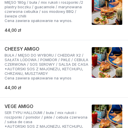
MIĘSO 180g / buła / mix rukoli i roszponki /2
plastry boczku / guacamole / marynowana
czerwona cebulka / sos miodowy BBQ /
świeże chilli
Cena zawiera opakowanie na wynos.
44,00 zł
CHEESY AMIGO
BUŁA / MIĘSO DO WYBORU / CHEDDAR X2 /
SAŁATA LODOWA / POMIDOR / PIKLE / CEBULA
CZERWONA / SOS SEROWY / SALSA DE CASA
*AUTORSKI SOS Z MAJONEZU, KETCHUPU,
CHRZANU, MUSZTARDY
Cena zawiera opakowanie na wynos
44,00 zł
VEGE AMIGO
SER TYPU HALLOUMI / buła / mix rukoli i
roszponki / pomidor / pikle / cebula czerwona
/ salsa de casa
*AUTORSKI SOS Z MAJONEZU, KETCHUPU,