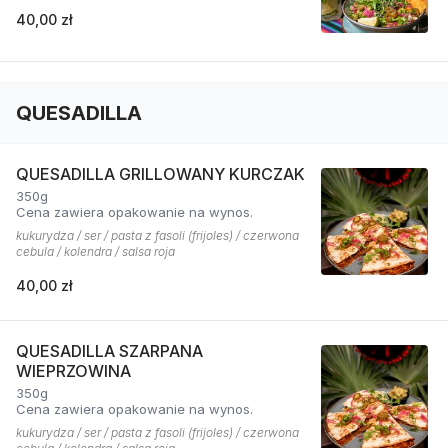
40,00 zł
QUESADILLA
QUESADILLA GRILLOWANY KURCZAK
350g
Cena zawiera opakowanie na wynos.
kukurydza / ser / pasta z fasoli (frijoles) / czerwona
cebula / kolendra / salsa roja
40,00 zł
QUESADILLA SZARPANA
WIEPRZOWINA
350g
Cena zawiera opakowanie na wynos.
kukurydza / ser / pasta z fasoli (frijoles) / czerwona