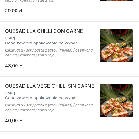
cebula / kolendra / salsa roja
39,00 zł
QUESADILLA CHILLI CON CARNE
350g
Cena zawiera opakowanie na wynos.
kukurydza / ser / pasta z fasoli (frijoles) / czerwona
cebula / kolendra / salsa roja
43,00 zł
QUESADILLA VEGE CHILLI SIN CARNE
350g
Cena zawiera opakowanie na wynos.
kukurydza / ser / pasta z fasoli (frijoles) / czerwona
cebula / kolendra / salsa roja
40,00 zł