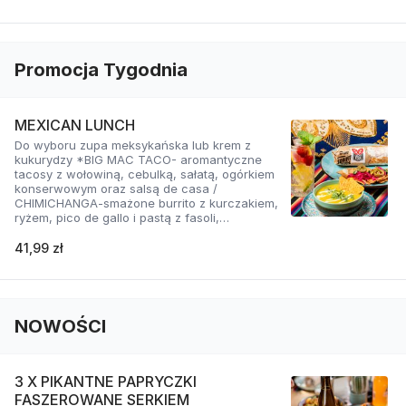
Promocja Tygodnia
MEXICAN LUNCH
Do wyboru zupa meksykańska lub krem z
kukurydzy *BIG MAC TACO- aromantyczne
tacosy z wołowiną, cebulką, sałatą, ogórkiem
konserwowym oraz salsą de casa /
CHIMICHANGA-smażone burrito z kurczakiem,
ryżem, pico de gallo i pastą z fasoli,
podawane z guacamole, kolendrą i salsą
crema / DIRTY FRIES VEGE-frytki z gorącym
41,99 zł
sosem serowym z boczniakiem, pico de gallo,
salsą mayo jalapeno, cebulką, kukurydzą i
kolendrą.
NOWOŚCI
3 X PIKANTNE PAPRYCZKI
FASZEROWANE SERKIEM