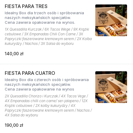
FIESTA PARA TRES
Idealny Box dla trzech osób i spróbowania
naszych meksykańskich specjałów.
Cena zawiera opakowanie na wynos.
1X Quesadilla Kurczak / 6X Tacos Wege / 9X Krążki
cebulowe / 3X Empanadas Chili Con Carne / 3X
Papryczki faszerowane kremowym serem / 2X Kolba
kukurydzy / Nachos / 3X Salsa do wyboru
140,00 zł
FIESTA PARA CUATRO
Idealny Box dla czterech osób i spróbowania
naszych meksykańskich specjałów.
Cena zawiera opakowanie na wynos
2X Quesadilla Chorizo i Kurczak / 4X Tacos Vege /
4X Empanadas chilli con carne/ ser-jalapeno / 12X
Krążki cebulowe / 2X kolby kukurydzy / 4X
Papryczki faszerowane kremowym serem / Nachos /
4X Salsa do wyboru
190,00 zł