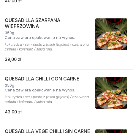
40,00 zł
QUESADILLA SZARPANA
WIEPRZOWINA
350g
Cena zawiera opakowanie na wynos.
kukurydza / ser / pasta z fasoli (frijoles) / czerwona
cebula / kolendra / salsa roja
39,00 zł
QUESADILLA CHILLI CON CARNE
350g
Cena zawiera opakowanie na wynos.
kukurydza / ser / pasta z fasoli (frijoles) / czerwona
cebula / kolendra / salsa roja
43,00 zł
QUESADILLA VEGE CHILLI SIN CARNE