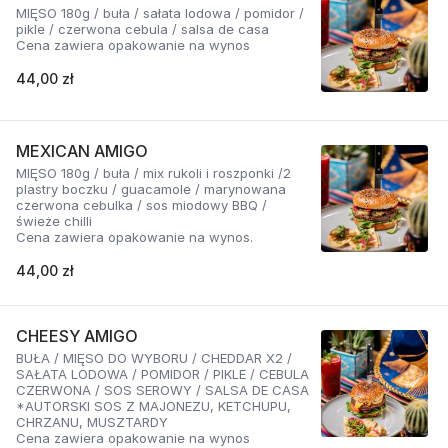
MIĘSO 180g / buła / sałata lodowa / pomidor /
pikle / czerwona cebula / salsa de casa
Cena zawiera opakowanie na wynos
44,00 zł
MEXICAN AMIGO
MIĘSO 180g / buła / mix rukoli i roszponki /2
plastry boczku / guacamole / marynowana
czerwona cebulka / sos miodowy BBQ /
świeże chilli
Cena zawiera opakowanie na wynos.
44,00 zł
CHEESY AMIGO
BUŁA / MIĘSO DO WYBORU / CHEDDAR X2 /
SAŁATA LODOWA / POMIDOR / PIKLE / CEBULA
CZERWONA / SOS SEROWY / SALSA DE CASA
*AUTORSKI SOS Z MAJONEZU, KETCHUPU,
CHRZANU, MUSZTARDY
Cena zawiera opakowanie na wynos