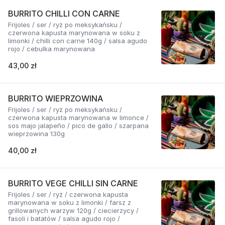
BURRITO CHILLI CON CARNE
Frijoles / ser / ryż po meksykańsku /
czerwona kapusta marynowana w soku z
limonki / chilli con carne 140g / salsa agudo
rojo / cebulka marynowana
43,00 zł
BURRITO WIEPRZOWINA
Frijoles / ser / ryż po meksykańsku /
czerwona kapusta marynowana w limonce /
sos majo jalapeño / pico de gallo / szarpana
wieprzowina 130g
40,00 zł
BURRITO VEGE CHILLI SIN CARNE
Frijoles / ser / ryż / czerwona kapusta
marynowana w soku z limonki / farsz z
grillowanych warzyw 120g / ciecierzycy /
fasoli i batatów / salsa agudo rojo /