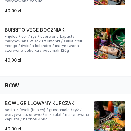
marynowana cebula
40,00 zł
BURRITO VEGE BOCZNIAK
Frijoles / ser / ryż / czerwona kapusta
marynowana w soku z limonki / salsa chilli
mango / świeża kolendra / marynowana
czerwona cebulka / boczniak 120g
40,00 zł
BOWL
BOWL GRILLOWANY KURCZAK
pasta z fasoli (frijoles) / guacamole / ryż /
warzywa sezonowe / mix sałat / marynowana
kapusta / nachos 450g
40,00 zł