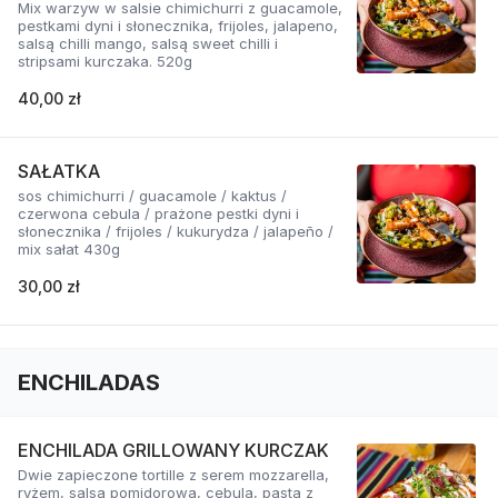
Mix warzyw w salsie chimichurri z guacamole,
pestkami dyni i słonecznika, frijoles, jalapeno,
salsą chilli mango, salsą sweet chilli i
stripsami kurczaka. 520g
40,00 zł
SAŁATKA
sos chimichurri / guacamole / kaktus /
czerwona cebula / prażone pestki dyni i
słonecznika / frijoles / kukurydza / jalapeño /
mix sałat 430g
30,00 zł
ENCHILADAS
ENCHILADA GRILLOWANY KURCZAK
Dwie zapieczone tortille z serem mozzarella,
ryżem, salsą pomidorową, cebulą, pastą z