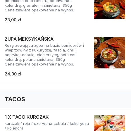
dodatkiem chilli i imbiru, podawana z
kolendrą, granatem i śmietaną. 350g
Cena zawiera opakowanie na wynos.
23,00 zł
ZUPA MEKSYKAŃSKA
Rozgrzewająca zupa na bazie pomidorów i
wieprzowiny z kukurydzą, fasolą, chilli,
papryką, cebulą, ciecierzycą, batatem i
kolendrą, polana śmietaną. 350g
Cena zawiera opakowanie na wynos.
24,00 zł
TACOS
1 X TACO KURCZAK
kurczak / roja / czerwona cebula / kukurydza
/ kolendra