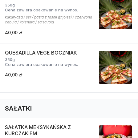
350g
Cena zawiera opakowanie na wynos.
kukurydza / ser / pasta z fasoli (frijoles) / czerwona
cebula / kolendra / salsa roja
40,00 zł
QUESADILLA VEGE BOCZNIAK
350g
Cena zawiera opakowanie na wynos.
40,00 zł
SAŁATKI
SAŁATKA MEKSYKAŃSKA Z
KURCZAKIEM