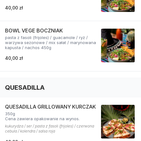
40,00 zł
BOWL VEGE BOCZNIAK
pasta z fasoli (frijoles) / guacamole / ryż /
warzywa sezonowe / mix sałat / marynowana
kapusta / nachos 450g
40,00 zł
QUESADILLA
QUESADILLA GRILLOWANY KURCZAK
350g
Cena zawiera opakowanie na wynos.
kukurydza / ser / pasta z fasoli (frijoles) / czerwona
cebula / kolendra / salsa roja