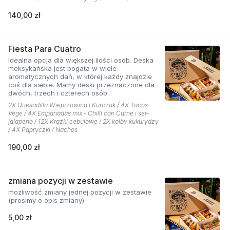
140,00 zł
Fiesta Para Cuatro
Idealna opcja dla większej ilości osób. Deska
meksykańska jest bogata w wiele
aromatycznych dań, w której każdy znajdzie
coś dla siebie. Mamy deski przeznaczone dla
dwóch, trzech i czterech osób.
2X Quesadilla Wieprzowina I Kurczak / 4X Tacos
Vege / 4X Empanadas mix - Chilli con Carne i ser-
jalapeno / 12X Krążki cebulowe / 2X kolby kukurydzy
/ 4X Papryczki / Nachos
190,00 zł
zmiana pozycji w zestawie
możliwość zmiany jednej pozycji w zestawie
(prosimy o opis zmiany)
5,00 zł