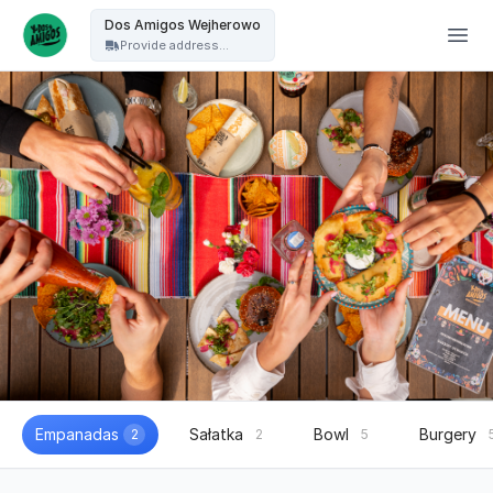
Dos Amigos Puck - Dos Amigos Wejherowo
Dos Amigos Wejherowo
Provide address...
Empanadas
Sałatka
Bowl
Burgery
2
2
5