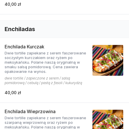
40,00 zł
Enchiladas
Enchilada Kurczak
Dwie tortille zapiekane z serem faszerowane
soczystym kurczakiem oraz ryżem po
meksykańsku. Polane naszą oryginalną w
smaku salsą pomidorową. Cena zawiera
opakowanie na wynos.
dwie tortille / zapieczone z serem / salsą
pomidorową / cebulą / pastą z fasoli / kukurydzą
40,00 zł
Enchilada Wieprzowina
Dwie tortille zapiekane z serem faszerowane
szarpaną wieprzowiną oraz ryżem po
meksykańsku. Polane naszą oryginalną w