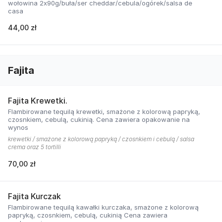
wołowina 2x90g/buła/ser cheddar/cebula/ogórek/salsa de
casa
44,00 zł
Fajita
Fajita Krewetki.
Flambirowane tequilą krewetki, smażone z kolorową papryką,
czosnkiem, cebulą, cukinią. Cena zawiera opakowanie na
wynos
krewetki / smażone z kolorową papryką / czosnkiem i cebulą / salsa
crema oraz 5 tortilli
70,00 zł
Fajita Kurczak
Flambirowane tequilą kawałki kurczaka, smażone z kolorową
papryką, czosnkiem, cebulą, cukinią Cena zawiera