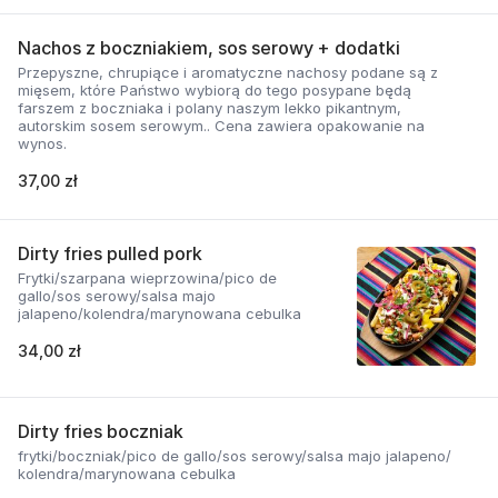
Nachos z boczniakiem, sos serowy + dodatki
Przepyszne, chrupiące i aromatyczne nachosy podane są z
mięsem, które Państwo wybiorą do tego posypane będą
farszem z boczniaka i polany naszym lekko pikantnym,
autorskim sosem serowym.. Cena zawiera opakowanie na
wynos.
37,00 zł
Dirty fries pulled pork
Frytki/szarpana wieprzowina/pico de
gallo/sos serowy/salsa majo
jalapeno/kolendra/marynowana cebulka
34,00 zł
Dirty fries boczniak
frytki/boczniak/pico de gallo/sos serowy/salsa majo jalapeno/
kolendra/marynowana cebulka