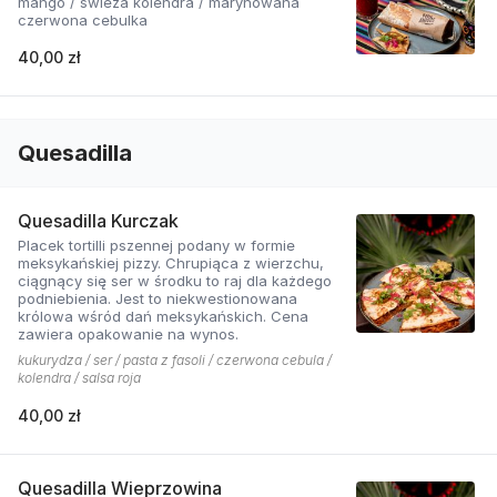
mango / świeża kolendra / marynowana
czerwona cebulka
40,00 zł
Quesadilla
Quesadilla Kurczak
Placek tortilli pszennej podany w formie
meksykańskiej pizzy. Chrupiąca z wierzchu,
ciągnący się ser w środku to raj dla każdego
podniebienia. Jest to niekwestionowana
królowa wśród dań meksykańskich. Cena
zawiera opakowanie na wynos.
kukurydza / ser / pasta z fasoli / czerwona cebula /
kolendra / salsa roja
40,00 zł
Quesadilla Wieprzowina