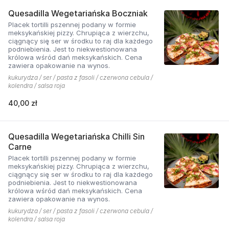
Quesadilla Wegetariańska Boczniak
Placek tortilli pszennej podany w formie
meksykańskiej pizzy. Chrupiąca z wierzchu,
ciągnący się ser w środku to raj dla każdego
podniebienia. Jest to niekwestionowana
królowa wśród dań meksykańskich. Cena
zawiera opakowanie na wynos.
kukurydza / ser / pasta z fasoli / czerwona cebula /
kolendra / salsa roja
40,00 zł
Quesadilla Wegetariańska Chilli Sin
Carne
Placek tortilli pszennej podany w formie
meksykańskiej pizzy. Chrupiąca z wierzchu,
ciągnący się ser w środku to raj dla każdego
podniebienia. Jest to niekwestionowana
królowa wśród dań meksykańskich. Cena
zawiera opakowanie na wynos.
kukurydza / ser / pasta z fasoli / czerwona cebula /
kolendra / salsa roja