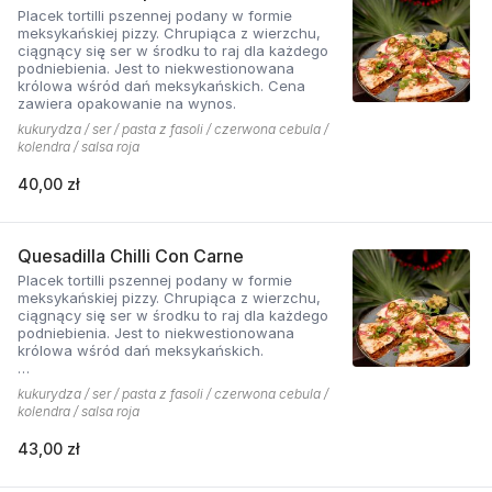
Placek tortilli pszennej podany w formie
meksykańskiej pizzy. Chrupiąca z wierzchu,
ciągnący się ser w środku to raj dla każdego
podniebienia. Jest to niekwestionowana
królowa wśród dań meksykańskich. Cena
zawiera opakowanie na wynos.
kukurydza / ser / pasta z fasoli / czerwona cebula /
kolendra / salsa roja
40,00 zł
Quesadilla Chilli Con Carne
Placek tortilli pszennej podany w formie
meksykańskiej pizzy. Chrupiąca z wierzchu,
ciągnący się ser w środku to raj dla każdego
podniebienia. Jest to niekwestionowana
królowa wśród dań meksykańskich.
*chilli con carne - mięso wieprzowo-wołowe
kukurydza / ser / pasta z fasoli / czerwona cebula /
podawane na ostro z kukurydzą, fasolą i chilli.
kolendra / salsa roja
Cena zawiera opakowanie na wynos.
43,00 zł