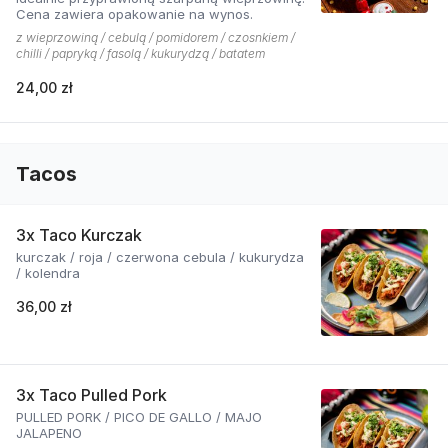
Cena zawiera opakowanie na wynos.
z wieprzowiną / cebulą / pomidorem / czosnkiem /
chilli / papryką / fasolą / kukurydzą / batatem
24,00 zł
Tacos
3x Taco Kurczak
kurczak / roja / czerwona cebula / kukurydza
/ kolendra
36,00 zł
3x Taco Pulled Pork
PULLED PORK / PICO DE GALLO / MAJO
JALAPENO