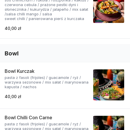
czerwona cebula / prażone pestki dyni i
słonecznika / kukurydza / jalapeño / mix sałat
/salsa chilli mango / salsa
sweet chilli / panierowana pierś z kurczaka
40,00 zł
Bowl
Bowl Kurczak
pasta z fasoli (frijoles) / guacamole / ryż /
warzywa sezonowe / mix sałat / marynowana
kapusta / nachos
40,00 zł
Bowl Chilli Con Carne
pasta z fasoli (frijoles) / guacamole / ryż /
warzywa sezonowe / mix sałat / marynowana