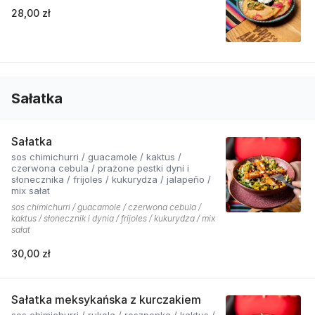
28,00 zł
Sałatka
Sałatka
sos chimichurri / guacamole / kaktus /
czerwona cebula / prażone pestki dyni i
słonecznika / frijoles / kukurydza / jalapeño /
mix sałat
sos chimichurri / guacamole / czerwona cebula /
kaktus / słonecznik i dynia / frijoles / kukurydza / mix
sałat
30,00 zł
Sałatka meksykańska z kurczakiem
sos chimichurri / rukola / roszponka / kaktus /