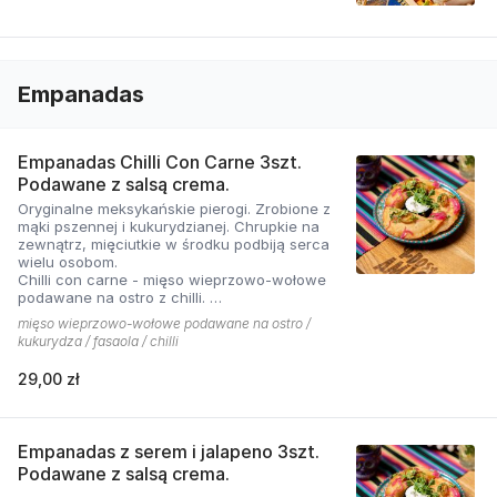
Empanadas
Empanadas Chilli Con Carne 3szt.
Podawane z salsą crema.
Oryginalne meksykańskie pierogi. Zrobione z
mąki pszennej i kukurydzianej. Chrupkie na
zewnątrz, mięciutkie w środku podbiją serca
wielu osobom.
Chilli con carne - mięso wieprzowo-wołowe
podawane na ostro z chilli.
Cena zawiera opakowanie na wynos
mięso wieprzowo-wołowe podawane na ostro /
kukurydza / fasaola / chilli
29,00 zł
Empanadas z serem i jalapeno 3szt.
Podawane z salsą crema.