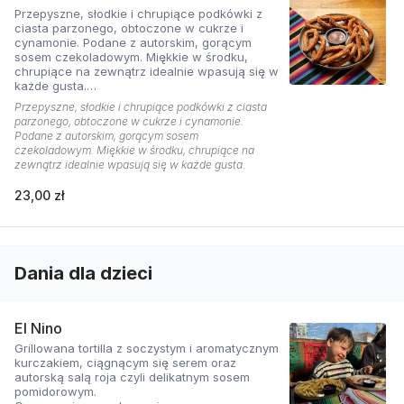
Przepyszne, słodkie i chrupiące podkówki z
ciasta parzonego, obtoczone w cukrze i
cynamonie. Podane z autorskim, gorącym
sosem czekoladowym. Miękkie w środku,
chrupiące na zewnątrz idealnie wpasują się w
każde gusta.
Cena zawiera opakowanie na wynos.
Przepyszne, słodkie i chrupiące podkówki z ciasta
parzonego, obtoczone w cukrze i cynamonie.
Podane z autorskim, gorącym sosem
czekoladowym. Miękkie w środku, chrupiące na
zewnątrz idealnie wpasują się w każde gusta.
23,00 zł
Dania dla dzieci
El Nino
Grillowana tortilla z soczystym i aromatycznym
kurczakiem, ciągnącym się serem oraz
autorską salą roja czyli delikatnym sosem
pomidorowym.