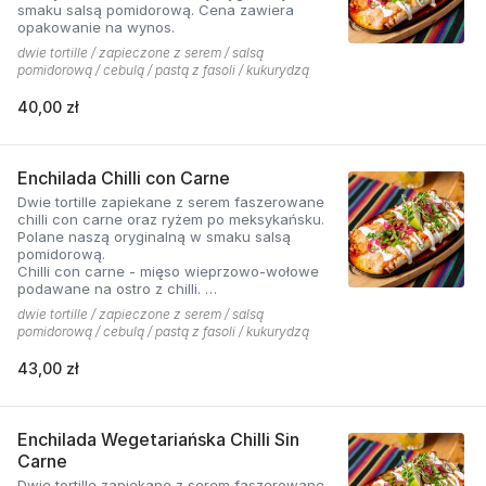
smaku salsą pomidorową. Cena zawiera
opakowanie na wynos.
dwie tortille / zapieczone z serem / salsą
pomidorową / cebulą / pastą z fasoli / kukurydzą
40,00 zł
Enchilada Chilli con Carne
Dwie tortille zapiekane z serem faszerowane
chilli con carne oraz ryżem po meksykańsku.
Polane naszą oryginalną w smaku salsą
pomidorową.
Chilli con carne - mięso wieprzowo-wołowe
podawane na ostro z chilli.
dwie tortille / zapieczone z serem / salsą
Cena zawiera opakowanie na wynos
pomidorową / cebulą / pastą z fasoli / kukurydzą
43,00 zł
Enchilada Wegetariańska Chilli Sin
Carne
Dwie tortille zapiekane z serem faszerowane