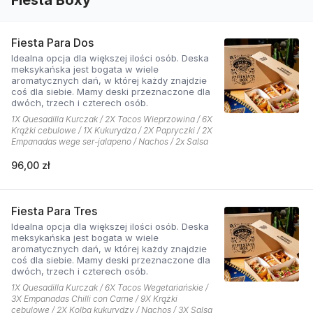
Fiesta Para Dos
Idealna opcja dla większej ilości osób. Deska
meksykańska jest bogata w wiele
aromatycznych dań, w której każdy znajdzie
coś dla siebie. Mamy deski przeznaczone dla
dwóch, trzech i czterech osób.
1X Quesadilla Kurczak / 2X Tacos Wieprzowina / 6X
Krążki cebulowe / 1X Kukurydza / 2X Papryczki / 2X
Empanadas wege ser-jalapeno / Nachos / 2x Salsa
96,00 zł
Fiesta Para Tres
Idealna opcja dla większej ilości osób. Deska
meksykańska jest bogata w wiele
aromatycznych dań, w której każdy znajdzie
coś dla siebie. Mamy deski przeznaczone dla
dwóch, trzech i czterech osób.
1X Quesadilla Kurczak / 6X Tacos Wegetariańskie /
3X Empanadas Chilli con Carne / 9X Krążki
cebulowe / 2X Kolba kukurydzy / Nachos / 3X Salsa