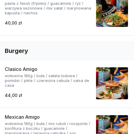
pasta z fasoli (frijoles) / guacamole / ryż /
warzywa sezonowe / mix sałat / marynowana
kapusta / nachos
40,00 zł
Burgery
Clasico Amigo
wołowina 180g / buła / sałata lodowa /
pomidor / pikle / czerwona cebula / salsa de
casa
44,00 zł
Mexican Amigo
wołowina 180g / buła / mix rukoli i roszponki /
konfitura z boczku / guacamole /
marynowana czerwona cebulka / sos