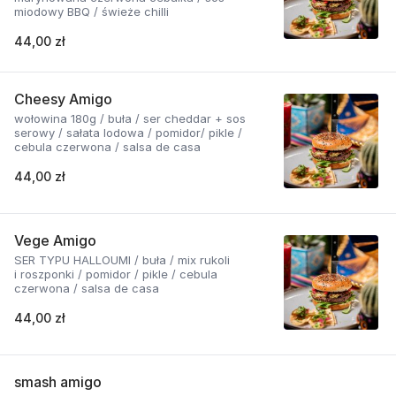
miodowy BBQ / świeże chilli
44,00 zł
Cheesy Amigo
wołowina 180g / buła / ser cheddar + sos
serowy / sałata lodowa / pomidor/ pikle /
cebula czerwona / salsa de casa
44,00 zł
Vege Amigo
SER TYPU HALLOUMI / buła / mix rukoli
i roszponki / pomidor / pikle / cebula
czerwona / salsa de casa
44,00 zł
smash amigo