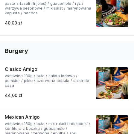
pasta z fasoli (frijoles) / guacamole / ryż /
warzywa sezonowe / mix sałat / marynowana
kapusta / nachos
40,00 zł
Burgery
Clasico Amigo
wołowina 180g / buła / sałata lodowa /
pomidor / pikle / czerwona cebula / salsa de
casa
44,00 zł
Mexican Amigo
wołowina 180g / buła / mix rukoli i roszponki /
konfitura z boczku / guacamole /
marynowana czerwona cebulka / sos