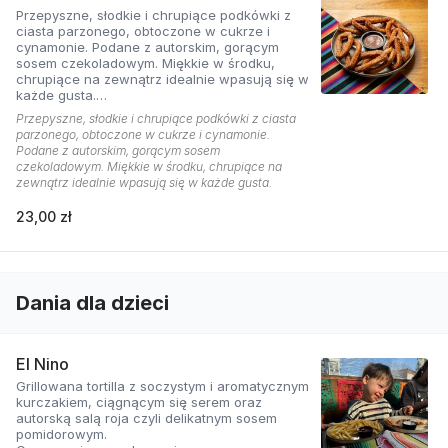
Przepyszne, słodkie i chrupiące podkówki z
ciasta parzonego, obtoczone w cukrze i
cynamonie. Podane z autorskim, gorącym
sosem czekoladowym. Miękkie w środku,
chrupiące na zewnątrz idealnie wpasują się w
każde gusta.
Cena zawiera opakowanie na wynos.
Przepyszne, słodkie i chrupiące podkówki z ciasta
parzonego, obtoczone w cukrze i cynamonie.
Podane z autorskim, gorącym sosem
czekoladowym. Miękkie w środku, chrupiące na
zewnątrz idealnie wpasują się w każde gusta.
23,00 zł
Dania dla dzieci
El Nino
Grillowana tortilla z soczystym i aromatycznym
kurczakiem, ciągnącym się serem oraz
autorską salą roja czyli delikatnym sosem
pomidorowym.