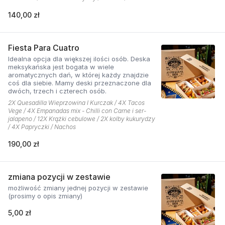
140,00 zł
Fiesta Para Cuatro
Idealna opcja dla większej ilości osób. Deska
meksykańska jest bogata w wiele
aromatycznych dań, w której każdy znajdzie
coś dla siebie. Mamy deski przeznaczone dla
dwóch, trzech i czterech osób.
2X Quesadilla Wieprzowina I Kurczak / 4X Tacos
Vege / 4X Empanadas mix - Chilli con Carne i ser-
jalapeno / 12X Krążki cebulowe / 2X kolby kukurydzy
/ 4X Papryczki / Nachos
190,00 zł
zmiana pozycji w zestawie
możliwość zmiany jednej pozycji w zestawie
(prosimy o opis zmiany)
5,00 zł