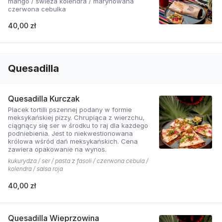
mango / świeża kolendra / marynowana
czerwona cebulka
40,00 zł
Quesadilla
Quesadilla Kurczak
Placek tortilli pszennej podany w formie
meksykańskiej pizzy. Chrupiąca z wierzchu,
ciągnący się ser w środku to raj dla każdego
podniebienia. Jest to niekwestionowana
królowa wśród dań meksykańskich. Cena
zawiera opakowanie na wynos.
kukurydza / ser / pasta z fasoli / czerwona cebula /
kolendra / salsa roja
40,00 zł
Quesadilla Wieprzowina