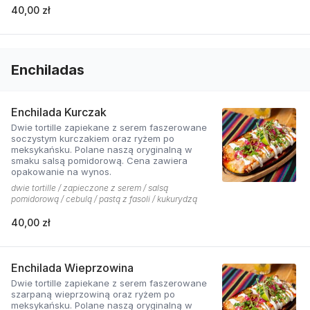
40,00 zł
Enchiladas
Enchilada Kurczak
Dwie tortille zapiekane z serem faszerowane
soczystym kurczakiem oraz ryżem po
meksykańsku. Polane naszą oryginalną w
smaku salsą pomidorową. Cena zawiera
opakowanie na wynos.
dwie tortille / zapieczone z serem / salsą
pomidorową / cebulą / pastą z fasoli / kukurydzą
40,00 zł
Enchilada Wieprzowina
Dwie tortille zapiekane z serem faszerowane
szarpaną wieprzowiną oraz ryżem po
meksykańsku. Polane naszą oryginalną w