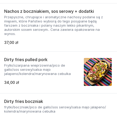
Nachos z boczniakiem, sos serowy + dodatki
Przepyszne, chrupiące i aromatyczne nachosy podane są z
mięsem, które Państwo wybiorą do tego posypane będą
farszem z boczniaka i polany naszym lekko pikantnym,
autorskim sosem serowym.. Cena zawiera opakowanie na
wynos.
37,00 zł
Dirty fries pulled pork
Frytki/szarpana wieprzowina/pico de
gallo/sos serowy/salsa majo
jalapeno/kolendra/marynowana cebulka
34,00 zł
Dirty fries boczniak
frytki/boczniak/pico de gallo/sos serowy/salsa majo jalapeno/
kolendra/marynowana cebulka