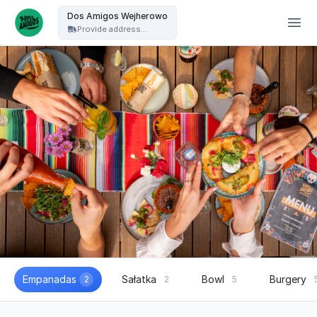
Dos Amigos Puck - Dos Amigos Wejherowo
Dos Amigos Wejherowo
Provide address...
Empanadas
Sałatka
Bowl
Burgery
2
2
5