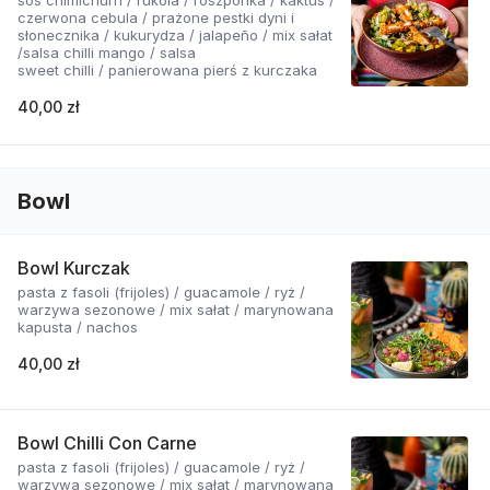
czerwona cebula / prażone pestki dyni i
słonecznika / kukurydza / jalapeño / mix sałat
/salsa chilli mango / salsa
sweet chilli / panierowana pierś z kurczaka
40,00 zł
Bowl
Bowl Kurczak
pasta z fasoli (frijoles) / guacamole / ryż /
warzywa sezonowe / mix sałat / marynowana
kapusta / nachos
40,00 zł
Bowl Chilli Con Carne
pasta z fasoli (frijoles) / guacamole / ryż /
warzywa sezonowe / mix sałat / marynowana