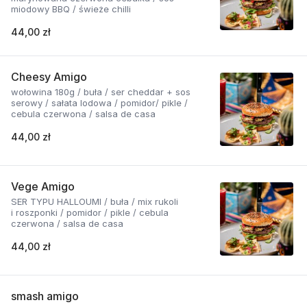
miodowy BBQ / świeże chilli
44,00 zł
Cheesy Amigo
wołowina 180g / buła / ser cheddar + sos
serowy / sałata lodowa / pomidor/ pikle /
cebula czerwona / salsa de casa
44,00 zł
Vege Amigo
SER TYPU HALLOUMI / buła / mix rukoli
i roszponki / pomidor / pikle / cebula
czerwona / salsa de casa
44,00 zł
smash amigo