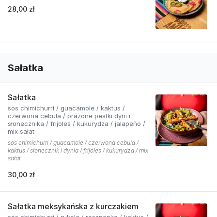
28,00 zł
Sałatka
Sałatka
sos chimichurri / guacamole / kaktus /
czerwona cebula / prażone pestki dyni i
słonecznika / frijoles / kukurydza / jalapeño /
mix sałat
sos chimichurri / guacamole / czerwona cebula /
kaktus / słonecznik i dynia / frijoles / kukurydza / mix
sałat
30,00 zł
Sałatka meksykańska z kurczakiem
sos chimichurri / rukola / roszponka / kaktus /