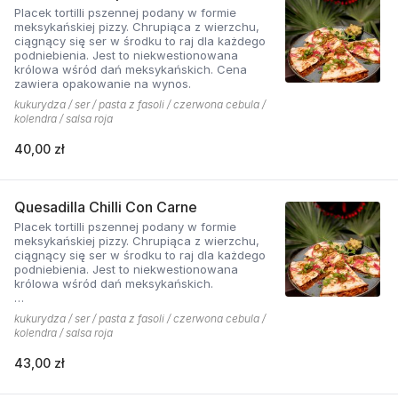
Placek tortilli pszennej podany w formie
meksykańskiej pizzy. Chrupiąca z wierzchu,
ciągnący się ser w środku to raj dla każdego
podniebienia. Jest to niekwestionowana
królowa wśród dań meksykańskich. Cena
zawiera opakowanie na wynos.
kukurydza / ser / pasta z fasoli / czerwona cebula /
kolendra / salsa roja
40,00 zł
Quesadilla Chilli Con Carne
Placek tortilli pszennej podany w formie
meksykańskiej pizzy. Chrupiąca z wierzchu,
ciągnący się ser w środku to raj dla każdego
podniebienia. Jest to niekwestionowana
królowa wśród dań meksykańskich.
*chilli con carne - mięso wieprzowo-wołowe
kukurydza / ser / pasta z fasoli / czerwona cebula /
podawane na ostro z kukurydzą, fasolą i chilli.
kolendra / salsa roja
Cena zawiera opakowanie na wynos.
43,00 zł