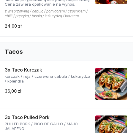
Cena zawiera opakowanie na wynos.
z wieprzowiną / cebulą / pomidorem / czosnkiem /
chilli / papryką / fasolą / kukurydzą / batatem
24,00 zł
Tacos
3x Taco Kurczak
kurczak / roja / czerwona cebula / kukurydza
/ kolendra
36,00 zł
3x Taco Pulled Pork
PULLED PORK / PICO DE GALLO / MAJO
JALAPENO