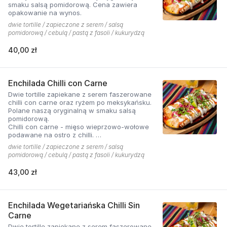
smaku salsą pomidorową. Cena zawiera
opakowanie na wynos.
dwie tortille / zapieczone z serem / salsą
pomidorową / cebulą / pastą z fasoli / kukurydzą
40,00 zł
Enchilada Chilli con Carne
Dwie tortille zapiekane z serem faszerowane
chilli con carne oraz ryżem po meksykańsku.
Polane naszą oryginalną w smaku salsą
pomidorową.
Chilli con carne - mięso wieprzowo-wołowe
podawane na ostro z chilli.
dwie tortille / zapieczone z serem / salsą
Cena zawiera opakowanie na wynos
pomidorową / cebulą / pastą z fasoli / kukurydzą
43,00 zł
Enchilada Wegetariańska Chilli Sin
Carne
Dwie tortille zapiekane z serem faszerowane