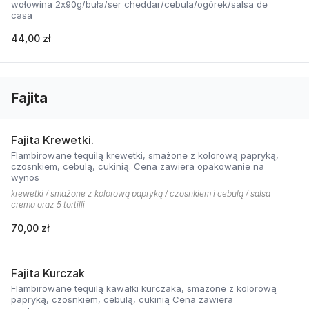
wołowina 2x90g/buła/ser cheddar/cebula/ogórek/salsa de
casa
44,00 zł
Fajita
Fajita Krewetki.
Flambirowane tequilą krewetki, smażone z kolorową papryką,
czosnkiem, cebulą, cukinią. Cena zawiera opakowanie na
wynos
krewetki / smażone z kolorową papryką / czosnkiem i cebulą / salsa
crema oraz 5 tortilli
70,00 zł
Fajita Kurczak
Flambirowane tequilą kawałki kurczaka, smażone z kolorową
papryką, czosnkiem, cebulą, cukinią Cena zawiera