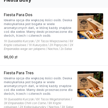
Fiesta Para Dos
Idealna opcja dla większej ilości osób. Deska
meksykańska jest bogata w wiele
aromatycznych dań, w której każdy znajdzie
coś dla siebie. Mamy deski przeznaczone dla
dwóch, trzech i czterech osób.
1X Quesadilla Kurczak / 2X Tacos Wieprzowina / 6X
Krążki cebulowe / 1X Kukurydza / 2X Papryczki / 2X
Empanadas wege ser-jalapeno / Nachos / 2x Salsa
96,00 zł
Fiesta Para Tres
Idealna opcja dla większej ilości osób. Deska
meksykańska jest bogata w wiele
aromatycznych dań, w której każdy znajdzie
coś dla siebie. Mamy deski przeznaczone dla
dwóch, trzech i czterech osób.
1X Quesadilla Kurczak / 6X Tacos Wegetariańskie /
3X Empanadas Chilli con Carne / 9X Krążki
cebulowe / 2X Kolba kukurydzy / Nachos / 3X Salsa