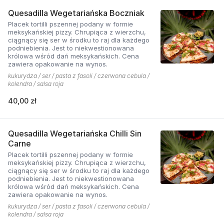
Quesadilla Wegetariańska Boczniak
Placek tortilli pszennej podany w formie
meksykańskiej pizzy. Chrupiąca z wierzchu,
ciągnący się ser w środku to raj dla każdego
podniebienia. Jest to niekwestionowana
królowa wśród dań meksykańskich. Cena
zawiera opakowanie na wynos.
kukurydza / ser / pasta z fasoli / czerwona cebula /
kolendra / salsa roja
40,00 zł
Quesadilla Wegetariańska Chilli Sin
Carne
Placek tortilli pszennej podany w formie
meksykańskiej pizzy. Chrupiąca z wierzchu,
ciągnący się ser w środku to raj dla każdego
podniebienia. Jest to niekwestionowana
królowa wśród dań meksykańskich. Cena
zawiera opakowanie na wynos.
kukurydza / ser / pasta z fasoli / czerwona cebula /
kolendra / salsa roja