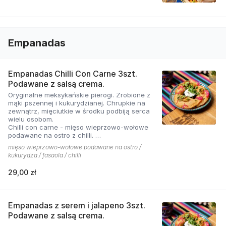
Empanadas
Empanadas Chilli Con Carne 3szt.
Podawane z salsą crema.
Oryginalne meksykańskie pierogi. Zrobione z
mąki pszennej i kukurydzianej. Chrupkie na
zewnątrz, mięciutkie w środku podbiją serca
wielu osobom.
Chilli con carne - mięso wieprzowo-wołowe
podawane na ostro z chilli.
Cena zawiera opakowanie na wynos
mięso wieprzowo-wołowe podawane na ostro /
kukurydza / fasaola / chilli
29,00 zł
Empanadas z serem i jalapeno 3szt.
Podawane z salsą crema.