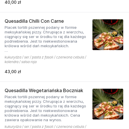
40,00 zł
Quesadilla Chilli Con Carne
Placek tortilli pszennej podany w formie
meksykańskiej pizzy. Chrupiąca z wierzchu,
ciągnący się ser w środku to raj dla każdego
podniebienia. Jest to niekwestionowana
królowa wśród dań meksykańskich.
*chilli con carne - mięso wieprzowo-wołowe
kukurydza / ser / pasta z fasoli / czerwona cebula /
podawane na ostro z kukurydzą, fasolą i chilli.
kolendra / salsa roja
Cena zawiera opakowanie na wynos.
43,00 zł
Quesadilla Wegetariańska Boczniak
Placek tortilli pszennej podany w formie
meksykańskiej pizzy. Chrupiąca z wierzchu,
ciągnący się ser w środku to raj dla każdego
podniebienia. Jest to niekwestionowana
królowa wśród dań meksykańskich. Cena
zawiera opakowanie na wynos.
kukurydza / ser / pasta z fasoli / czerwona cebula /