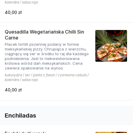
kolendra / salsa roja
40,00 zł
Quesadilla Wegetariańska Chilli Sin
Carne
Placek tortilli pszennej podany w formie
meksykańskiej pizzy. Chrupiąca z wierzchu,
ciągnący się ser w środku to raj dla każdego
podniebienia. Jest to niekwestionowana
królowa wśród dań meksykańskich. Cena
zawiera opakowanie na wynos.
kukurydza / ser / pasta z fasoli / czerwona cebula /
kolendra / salsa roja
40,00 zł
Enchiladas