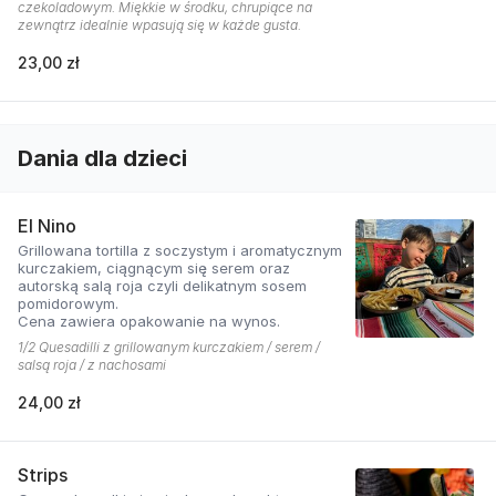
czekoladowym. Miękkie w środku, chrupiące na
zewnątrz idealnie wpasują się w każde gusta.
23,00 zł
Dania dla dzieci
El Nino
Grillowana tortilla z soczystym i aromatycznym
kurczakiem, ciągnącym się serem oraz
autorską salą roja czyli delikatnym sosem
pomidorowym.
Cena zawiera opakowanie na wynos.
1/2 Quesadilli z grillowanym kurczakiem / serem /
salsą roja / z nachosami
24,00 zł
Strips