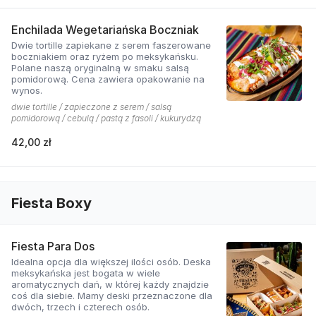
Enchilada Wegetariańska Boczniak
Dwie tortille zapiekane z serem faszerowane
boczniakiem oraz ryżem po meksykańsku.
Polane naszą oryginalną w smaku salsą
pomidorową. Cena zawiera opakowanie na
wynos.
dwie tortille / zapieczone z serem / salsą
pomidorową / cebulą / pastą z fasoli / kukurydzą
42,00 zł
Fiesta Boxy
Fiesta Para Dos
Idealna opcja dla większej ilości osób. Deska
meksykańska jest bogata w wiele
aromatycznych dań, w której każdy znajdzie
coś dla siebie. Mamy deski przeznaczone dla
dwóch, trzech i czterech osób.