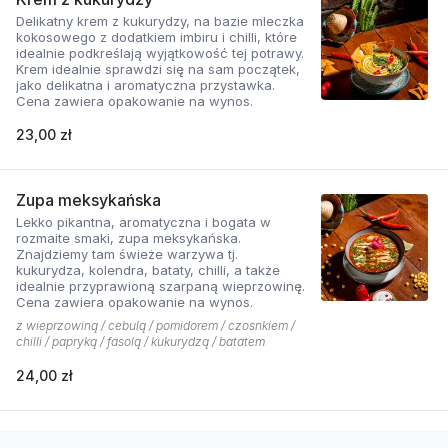
Delikatny krem z kukurydzy, na bazie mleczka
kokosowego z dodatkiem imbiru i chilli, które
idealnie podkreślają wyjątkowość tej potrawy.
Krem idealnie sprawdzi się na sam początek,
jako delikatna i aromatyczna przystawka.
Cena zawiera opakowanie na wynos.
23,00 zł
Zupa meksykańska
Lekko pikantna, aromatyczna i bogata w
rozmaite smaki, zupa meksykańska.
Znajdziemy tam świeże warzywa tj.
kukurydza, kolendra, bataty, chilli, a także
idealnie przyprawioną szarpaną wieprzowinę.
Cena zawiera opakowanie na wynos.
z wieprzowiną / cebulą / pomidorem / czosnkiem /
chilli / papryką / fasolą / kukurydzą / batatem
24,00 zł