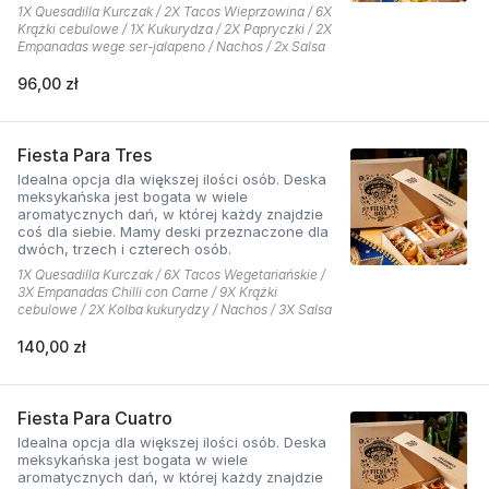
1X Quesadilla Kurczak / 2X Tacos Wieprzowina / 6X
Krążki cebulowe / 1X Kukurydza / 2X Papryczki / 2X
Empanadas wege ser-jalapeno / Nachos / 2x Salsa
96,00 zł
Fiesta Para Tres
Idealna opcja dla większej ilości osób. Deska
meksykańska jest bogata w wiele
aromatycznych dań, w której każdy znajdzie
coś dla siebie. Mamy deski przeznaczone dla
dwóch, trzech i czterech osób.
1X Quesadilla Kurczak / 6X Tacos Wegetariańskie /
3X Empanadas Chilli con Carne / 9X Krążki
cebulowe / 2X Kolba kukurydzy / Nachos / 3X Salsa
140,00 zł
Fiesta Para Cuatro
Idealna opcja dla większej ilości osób. Deska
meksykańska jest bogata w wiele
aromatycznych dań, w której każdy znajdzie