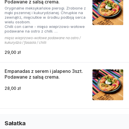
Podawane z salsą crema.
Oryginalne meksykańskie pierogi. Zrobione z
mąki pszennej i kukurydzianej. Chrupkie na
zewnątrz, mięciutkie w środku podbiją serca
wielu osobom.
Chilli con carne - mięso wieprzowo-wołowe
podawane na ostro z chilli.
Cena zawiera opakowanie na wynos
mięso wieprzowo-wołowe podawane na ostro /
kukurydza / fasaola / chilli
29,00 zł
Empanadas z serem i jalapeno 3szt.
Podawane z salsą crema.
28,00 zł
Sałatka