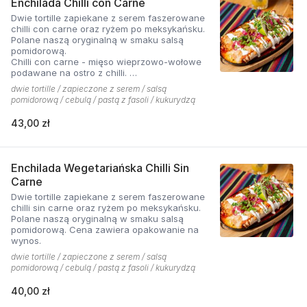
Enchilada Chilli con Carne
Dwie tortille zapiekane z serem faszerowane
chilli con carne oraz ryżem po meksykańsku.
Polane naszą oryginalną w smaku salsą
pomidorową.
Chilli con carne - mięso wieprzowo-wołowe
podawane na ostro z chilli.
dwie tortille / zapieczone z serem / salsą
Cena zawiera opakowanie na wynos
pomidorową / cebulą / pastą z fasoli / kukurydzą
43,00 zł
Enchilada Wegetariańska Chilli Sin
Carne
Dwie tortille zapiekane z serem faszerowane
chilli sin carne oraz ryżem po meksykańsku.
Polane naszą oryginalną w smaku salsą
pomidorową. Cena zawiera opakowanie na
wynos.
dwie tortille / zapieczone z serem / salsą
pomidorową / cebulą / pastą z fasoli / kukurydzą
40,00 zł