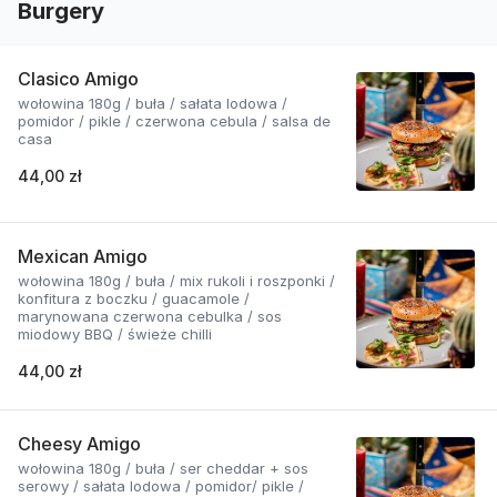
Burgery
Clasico Amigo
wołowina 180g / buła / sałata lodowa /
pomidor / pikle / czerwona cebula / salsa de
casa
44,00 zł
Mexican Amigo
wołowina 180g / buła / mix rukoli i roszponki /
konfitura z boczku / guacamole /
marynowana czerwona cebulka / sos
miodowy BBQ / świeże chilli
44,00 zł
Cheesy Amigo
wołowina 180g / buła / ser cheddar + sos
serowy / sałata lodowa / pomidor/ pikle /