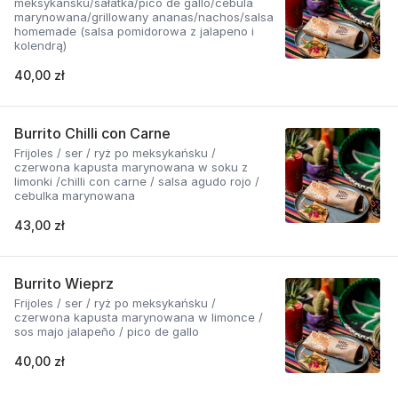
meksykańsku/sałatka/pico de gallo/cebula
marynowana/grillowany ananas/nachos/salsa
homemade (salsa pomidorowa z jalapeno i
kolendrą)
40,00 zł
Burrito Chilli con Carne
Frijoles / ser / ryż po meksykańsku /
czerwona kapusta marynowana w soku z
limonki /chilli con carne / salsa agudo rojo /
cebulka marynowana
43,00 zł
Burrito Wieprz
Frijoles / ser / ryż po meksykańsku /
czerwona kapusta marynowana w limonce /
sos majo jalapeño / pico de gallo
40,00 zł