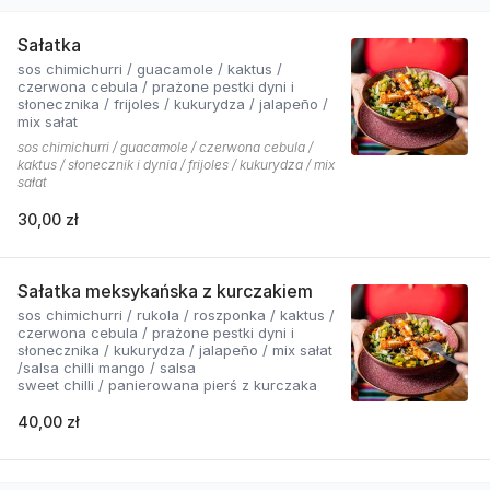
Sałatka
sos chimichurri / guacamole / kaktus /
czerwona cebula / prażone pestki dyni i
słonecznika / frijoles / kukurydza / jalapeño /
mix sałat
sos chimichurri / guacamole / czerwona cebula /
kaktus / słonecznik i dynia / frijoles / kukurydza / mix
sałat
30,00 zł
Sałatka meksykańska z kurczakiem
sos chimichurri / rukola / roszponka / kaktus /
czerwona cebula / prażone pestki dyni i
słonecznika / kukurydza / jalapeño / mix sałat
/salsa chilli mango / salsa
sweet chilli / panierowana pierś z kurczaka
40,00 zł