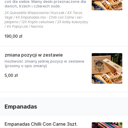
coś dla siebie. Mamy deski przeznaczone dla
dwóch, trzech i czterech osób.
2X Quesadilla Wieprzowina I Kurczak / 4X Tacos
Vege / 4X Empanadas mix - Chilli con Carne i ser-
jalapeno / 12X Krążki cebulowe / 2X kolby kukurydzy
/ 4X Papryczki / Nachos
190,00 zł
zmiana pozycji w zestawie
możliwość zmiany jednej pozycji w zestawie
(prosimy o opis zmiany)
5,00 zł
Empanadas
Empanadas Chilli Con Carne 3szt.