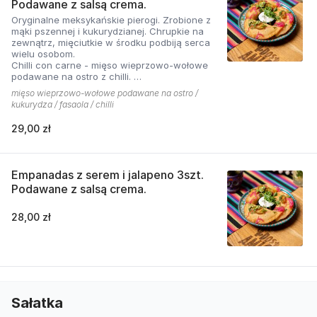
Podawane z salsą crema.
Oryginalne meksykańskie pierogi. Zrobione z
mąki pszennej i kukurydzianej. Chrupkie na
zewnątrz, mięciutkie w środku podbiją serca
wielu osobom.
Chilli con carne - mięso wieprzowo-wołowe
podawane na ostro z chilli.
Cena zawiera opakowanie na wynos
mięso wieprzowo-wołowe podawane na ostro /
kukurydza / fasaola / chilli
29,00 zł
Empanadas z serem i jalapeno 3szt.
Podawane z salsą crema.
28,00 zł
Sałatka