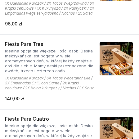
1X Quesadilla Kurczak / 2X Tacos Wieprzowina / 6X
Krążki cebulowe / 1X Kukurydza / 2X Papryczki / 2X
Empanadas wege ser-jalapeno / Nachos / 2x Salsa
96,00 zł
Fiesta Para Tres
Idealna opcja dla większej ilości osób. Deska
meksykańska jest bogata w wiele
aromatycznych dań, w której każdy znajdzie
coś dla siebie. Mamy deski przeznaczone dla
dwóch, trzech i czterech osób.
1X Quesadilla Kurczak / 6X Tacos Wegetariańskie /
3X Empanadas Chilli con Carne / 9X Krążki
cebulowe / 2X Kolba kukurydzy / Nachos / 3X Salsa
140,00 zł
Fiesta Para Cuatro
Idealna opcja dla większej ilości osób. Deska
meksykańska jest bogata w wiele
aromatycznych dań, w której każdy znajdzie