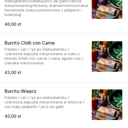
meksykańsku/sałatka/pico de gallo/cebula
marynowana/grillowany ananas/nachos/salsa
homemade (salsa pomidorowa z jalapeno i
kolendrą)
40,00 zł
Burrito Chilli con Carne
Frijoles / ser / ryż po meksykańsku /
czerwona kapusta marynowana w soku z
limonki /chilli con carne / salsa agudo rojo /
cebulka marynowana
43,00 zł
Burrito Wieprz
Frijoles / ser / ryż po meksykańsku /
czerwona kapusta marynowana w limonce /
sos majo jalapeño / pico de gallo
40,00 zł