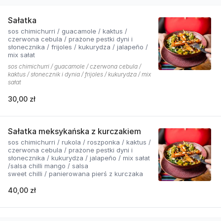
Sałatka
sos chimichurri / guacamole / kaktus /
czerwona cebula / prażone pestki dyni i
słonecznika / frijoles / kukurydza / jalapeño /
mix sałat
sos chimichurri / guacamole / czerwona cebula /
kaktus / słonecznik i dynia / frijoles / kukurydza / mix
sałat
30,00 zł
Sałatka meksykańska z kurczakiem
sos chimichurri / rukola / roszponka / kaktus /
czerwona cebula / prażone pestki dyni i
słonecznika / kukurydza / jalapeño / mix sałat
/salsa chilli mango / salsa
sweet chilli / panierowana pierś z kurczaka
40,00 zł