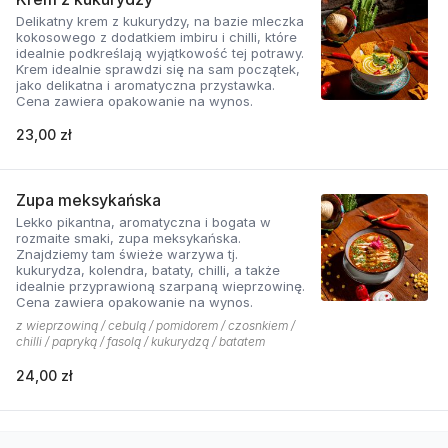
Delikatny krem z kukurydzy, na bazie mleczka
kokosowego z dodatkiem imbiru i chilli, które
idealnie podkreślają wyjątkowość tej potrawy.
Krem idealnie sprawdzi się na sam początek,
jako delikatna i aromatyczna przystawka.
Cena zawiera opakowanie na wynos.
23,00 zł
Zupa meksykańska
Lekko pikantna, aromatyczna i bogata w
rozmaite smaki, zupa meksykańska.
Znajdziemy tam świeże warzywa tj.
kukurydza, kolendra, bataty, chilli, a także
idealnie przyprawioną szarpaną wieprzowinę.
Cena zawiera opakowanie na wynos.
z wieprzowiną / cebulą / pomidorem / czosnkiem /
chilli / papryką / fasolą / kukurydzą / batatem
24,00 zł