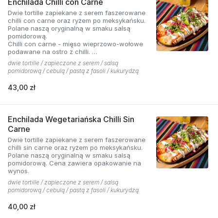
Enchilada Chilli con Carne
Dwie tortille zapiekane z serem faszerowane
chilli con carne oraz ryżem po meksykańsku.
Polane naszą oryginalną w smaku salsą
pomidorową.
Chilli con carne - mięso wieprzowo-wołowe
podawane na ostro z chilli.
dwie tortille / zapieczone z serem / salsą
Cena zawiera opakowanie na wynos
pomidorową / cebulą / pastą z fasoli / kukurydzą
43,00 zł
Enchilada Wegetariańska Chilli Sin
Carne
Dwie tortille zapiekane z serem faszerowane
chilli sin carne oraz ryżem po meksykańsku.
Polane naszą oryginalną w smaku salsą
pomidorową. Cena zawiera opakowanie na
wynos.
dwie tortille / zapieczone z serem / salsą
pomidorową / cebulą / pastą z fasoli / kukurydzą
40,00 zł