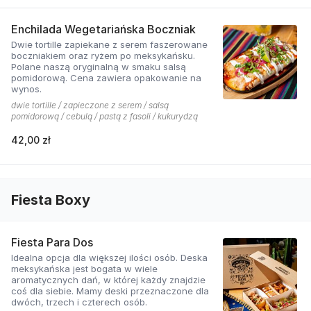
Enchilada Wegetariańska Boczniak
Dwie tortille zapiekane z serem faszerowane
boczniakiem oraz ryżem po meksykańsku.
Polane naszą oryginalną w smaku salsą
pomidorową. Cena zawiera opakowanie na
wynos.
dwie tortille / zapieczone z serem / salsą
pomidorową / cebulą / pastą z fasoli / kukurydzą
42,00 zł
Fiesta Boxy
Fiesta Para Dos
Idealna opcja dla większej ilości osób. Deska
meksykańska jest bogata w wiele
aromatycznych dań, w której każdy znajdzie
coś dla siebie. Mamy deski przeznaczone dla
dwóch, trzech i czterech osób.