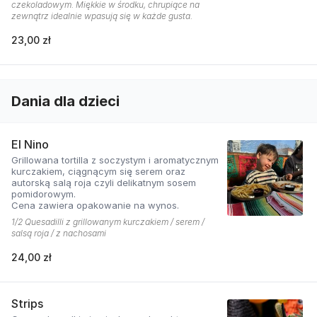
czekoladowym. Miękkie w środku, chrupiące na
zewnątrz idealnie wpasują się w każde gusta.
23,00 zł
Dania dla dzieci
El Nino
Grillowana tortilla z soczystym i aromatycznym
kurczakiem, ciągnącym się serem oraz
autorską salą roja czyli delikatnym sosem
pomidorowym.
Cena zawiera opakowanie na wynos.
1/2 Quesadilli z grillowanym kurczakiem / serem /
salsą roja / z nachosami
24,00 zł
Strips