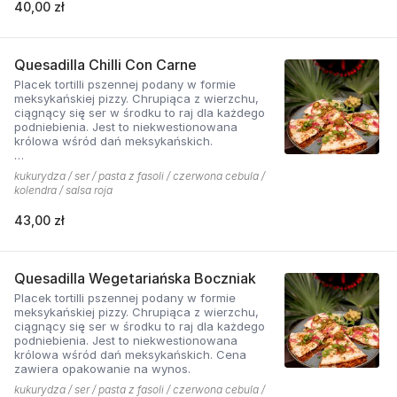
40,00 zł
Quesadilla Chilli Con Carne
Placek tortilli pszennej podany w formie
meksykańskiej pizzy. Chrupiąca z wierzchu,
ciągnący się ser w środku to raj dla każdego
podniebienia. Jest to niekwestionowana
królowa wśród dań meksykańskich.
*chilli con carne - mięso wieprzowo-wołowe
kukurydza / ser / pasta z fasoli / czerwona cebula /
podawane na ostro z kukurydzą, fasolą i chilli.
kolendra / salsa roja
Cena zawiera opakowanie na wynos.
43,00 zł
Quesadilla Wegetariańska Boczniak
Placek tortilli pszennej podany w formie
meksykańskiej pizzy. Chrupiąca z wierzchu,
ciągnący się ser w środku to raj dla każdego
podniebienia. Jest to niekwestionowana
królowa wśród dań meksykańskich. Cena
zawiera opakowanie na wynos.
kukurydza / ser / pasta z fasoli / czerwona cebula /