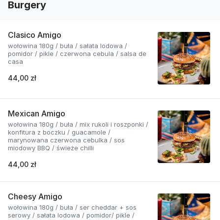
Burgery
Clasico Amigo
wołowina 180g / buła / sałata lodowa /
pomidor / pikle / czerwona cebula / salsa de
casa
44,00 zł
Mexican Amigo
wołowina 180g / buła / mix rukoli i roszponki /
konfitura z boczku / guacamole /
marynowana czerwona cebulka / sos
miodowy BBQ / świeże chilli
44,00 zł
Cheesy Amigo
wołowina 180g / buła / ser cheddar + sos
serowy / sałata lodowa / pomidor/ pikle /