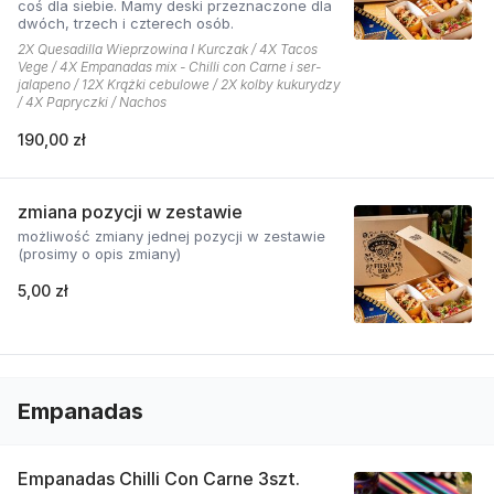
coś dla siebie. Mamy deski przeznaczone dla
dwóch, trzech i czterech osób.
2X Quesadilla Wieprzowina I Kurczak / 4X Tacos
Vege / 4X Empanadas mix - Chilli con Carne i ser-
jalapeno / 12X Krążki cebulowe / 2X kolby kukurydzy
/ 4X Papryczki / Nachos
190,00 zł
zmiana pozycji w zestawie
możliwość zmiany jednej pozycji w zestawie
(prosimy o opis zmiany)
5,00 zł
Empanadas
Empanadas Chilli Con Carne 3szt.