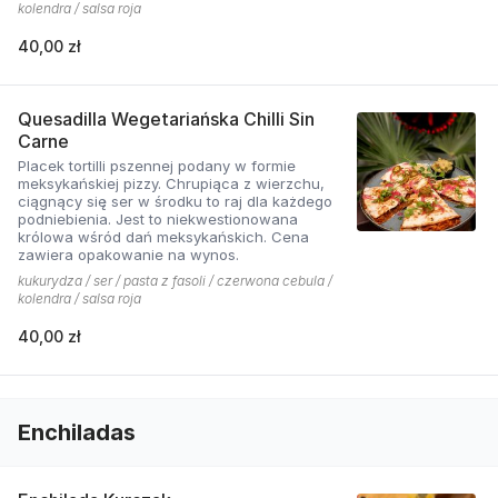
kolendra / salsa roja
40,00 zł
Quesadilla Wegetariańska Chilli Sin
Carne
Placek tortilli pszennej podany w formie
meksykańskiej pizzy. Chrupiąca z wierzchu,
ciągnący się ser w środku to raj dla każdego
podniebienia. Jest to niekwestionowana
królowa wśród dań meksykańskich. Cena
zawiera opakowanie na wynos.
kukurydza / ser / pasta z fasoli / czerwona cebula /
kolendra / salsa roja
40,00 zł
Enchiladas